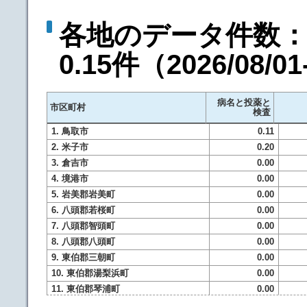
各地のデータ件数：
0.15件
（
2026/08/0
病名と投薬と
市区町村
検査
1. 鳥取市
0.11
2. 米子市
0.20
3. 倉吉市
0.00
4. 境港市
0.00
5. 岩美郡岩美町
0.00
6. 八頭郡若桜町
0.00
7. 八頭郡智頭町
0.00
8. 八頭郡八頭町
0.00
9. 東伯郡三朝町
0.00
10. 東伯郡湯梨浜町
0.00
11. 東伯郡琴浦町
0.00
12. 東伯郡北栄町
0.00