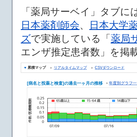
「薬局サーベイ」タブに
日本薬剤師会
、
日本大学
ズ
で実施している「
薬局
エンザ推定患者数」を掲
累積マップ
リアルタイムマップ
CSVダウンロード
[病名と投薬と検査]の過去一ヶ月の推移
年度別グラフ一