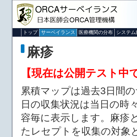
トップ
サーベイランス
医療機関の分布
システム
麻疹
【現在は公開テスト中
累積マップは過去3日間の
日の収集状況は当日の時
容毎に表示します。麻疹
たレセプトを収集の対象