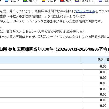
0
: 2以下
: 4以下
: 6以下
: 6超
: 参加無し
: 
を元に算出しています。送信医療機関件数等の詳細は
CSVファイル
をダウン
告数（件数／参加医療機関数）」を地図上に表示しています。
導入し、ORCAサーベイランスに参加申請を行った医療機関の件数です。
す。
は、参加対象となる日レセの導入実績が無い地域を表します。
レセの導入実績はあるが、ORCAサーベイランスに参加している医療機関が
岡山県
参加医療機関当り0.00件
（
2026/07/31-2026/08/06平均
病名
0.00
0.00
0.00
0.00
0.00
0.00
0.00
0.00