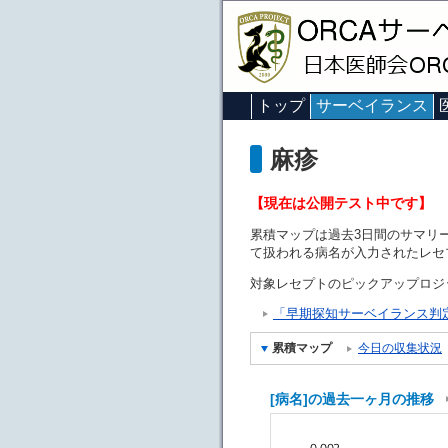
トップ
サーベイランス
麻疹
【現在は公開テスト中です】
累積マップは過去3日間のサマリ
て扱われる病名が入力されたレセ
対象レセプトのピックアップロジ
「早期探知サーベイランス判定条件
累積マップ
今日の収集状況
[病名]の過去一ヶ月の推移