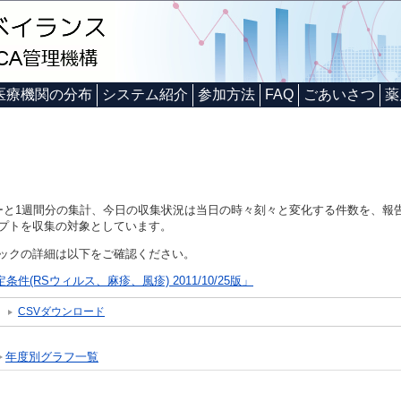
医療機関の分布
システム紹介
参加方法
FAQ
ごあいさつ
薬
ーと1週間分の集計、今日の収集状況は当日の時々刻々と変化する件数を、報
プトを収集の対象としています。
ックの詳細は以下をご確認ください。
(RSウィルス、麻疹、風疹) 2011/10/25版」
CSVダウンロード
年度別グラフ一覧