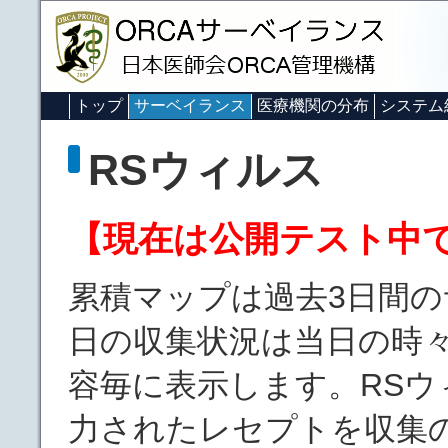
トップ
サーベイランス
医療機関の分布
システム
RSウィルス
【現在は公開テスト中
累積マップは過去3日間の
日の収集状況は当日の時
容毎に表示します。RS
力されたレセプトを収集